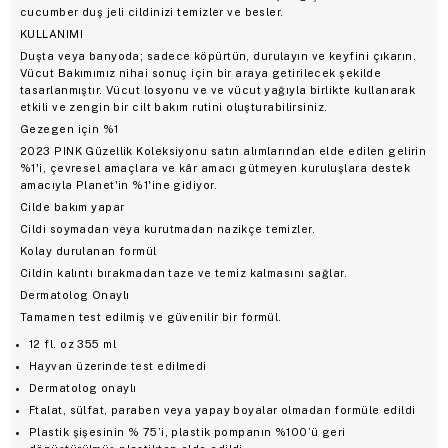
cucumber duş jeli cildinizi temizler ve besler.
KULLANIMI
Duşta veya banyoda; sadece köpürtün, durulayın ve keyfini çıkarın.
Vücut Bakımımız nihai sonuç için bir araya getirilecek şekilde
tasarlanmıştır. Vücut losyonu ve ve vücut yağıyla birlikte kullanarak
etkili ve zengin bir cilt bakım rutini oluşturabilirsiniz.
Gezegen için %1
2023 PINK Güzellik Koleksiyonu satın alımlarından elde edilen gelirin
%1'i, çevresel amaçlara ve kâr amacı gütmeyen kuruluşlara destek
amacıyla Planet'in %1'ine gidiyor.
Cilde bakım yapar
Cildi soymadan veya kurutmadan nazikçe temizler.
Kolay durulanan formül
Cildin kalıntı bırakmadan taze ve temiz kalmasını sağlar.
Dermatolog Onaylı
Tamamen test edilmiş ve güvenilir bir formül.
12 fl. oz 355 ml
Hayvan üzerinde test edilmedi
Dermatolog onaylı
Ftalat, sülfat, paraben veya yapay boyalar olmadan formüle edildi
Plastik şişesinin % 75’i, plastik pompanın %100’ü geri