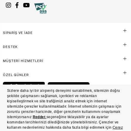
SİPARİŞ VE İADE
DESTEK
MÜŞTERİ HİZMETLERİ
ÖZEL GÜNLER
© Victoria's Secret Shaya Mağazacılık A.Ş. Franchise lisansı aracılığıyla işletilen ticari
markasıdır. Her hakkı saklıdır.
Ön Bilgilendirme
Süreç Bazlı Müşteri Aydınlatma Metni
Mesafeli Satış Sözleşmesi
Üyelik ve Gizlilik Sözleşmesi
İşlem Rehberi
Çerez Politikası
Çerez Tercihleri