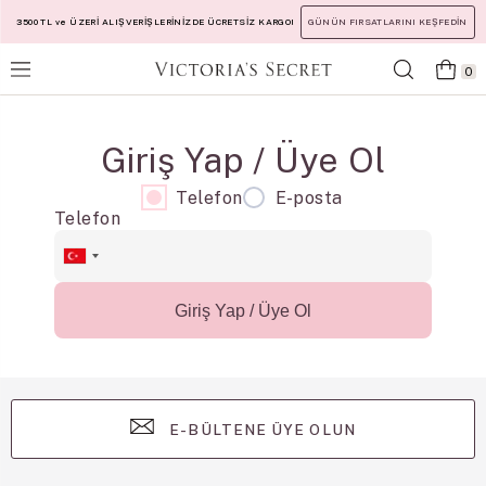
3500 TL ve ÜZERİ ALIŞVERİŞLERİNİZDE ÜCRETSİZ KARGO!
GÜNÜN FIRSATLARINI KEŞFEDİN
0
Giriş Yap / Üye Ol
Telefon
E-posta
Telefon
Giriş Yap / Üye Ol
E-BÜLTENE ÜYE OLUN