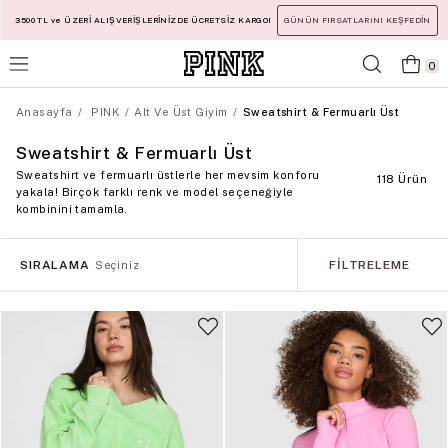
3500 TL ve ÜZERİ ALIŞVERİŞLERİNİZDE ÜCRETSİZ KARGO!
GÜNÜN FIRSATLARINI KEŞFEDİN
0
Anasayfa
PINK
Alt Ve Üst Giyim
Sweatshirt & Fermuarlı Üst
Sweatshirt & Fermuarlı Üst
Sweatshirt ve fermuarlı üstlerle her mevsim konforu
118 Ürün
yakala! Birçok farklı renk ve model seçeneğiyle
kombinini tamamla.
SIRALAMA
FILTRELEME
Seçiniz