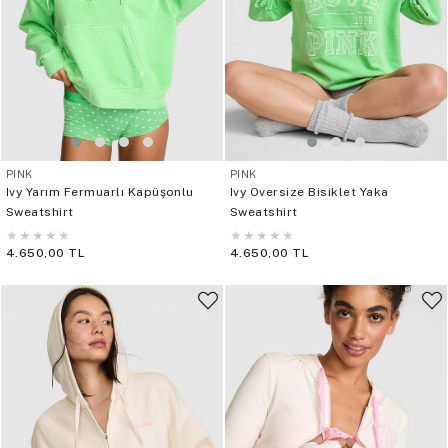
PINK
PINK
Ivy Yarım Fermuarlı Kapüşonlu
Ivy Oversize Bisiklet Yaka
Sweatshirt
Sweatshirt
★
★
★
★
★
★
★
★
★
★
4.650,00 TL
4.650,00 TL