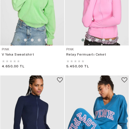
PINK
PINK
V Yaka Sweatshirt
Relay Fermuarlı Ceket
★
★
★
★
★
★
★
★
★
★
4.650,00 TL
5.450,00 TL