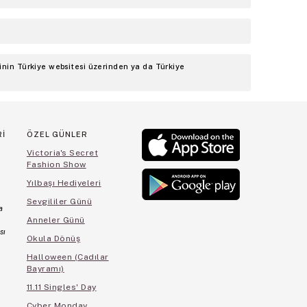
inin Türkiye websitesi üzerinden ya da Türkiye
Rİ
ÖZEL GÜNLER
Victoria's Secret
Fashion Show
Yılbaşı Hediyeleri
Sevgililer Günü
a
Anneler Günü
sı
Okula Dönüş
Halloween (Cadılar
Bayramı)
11.11 Singles' Day
Cyber Monday