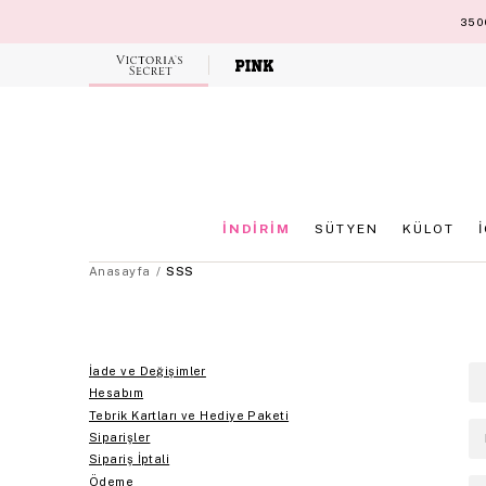
3500
Victoria's
Secret
İNDİRİM
SÜTYEN
KÜLOT
Anasayfa
SSS
İade ve Değişimler
Hesabım
Tebrik Kartları ve Hediye Paketi
Siparişler
Sipariş İptali
Ödeme