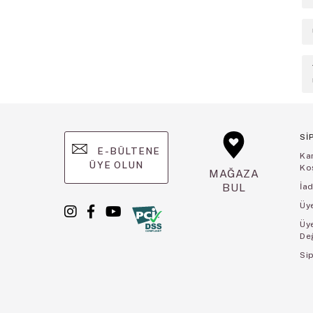
Sİ
E-BÜLTENE
Ka
ÜYE OLUN
Koş
MAĞAZA
BUL
İad
Üye
Üy
De
Sip