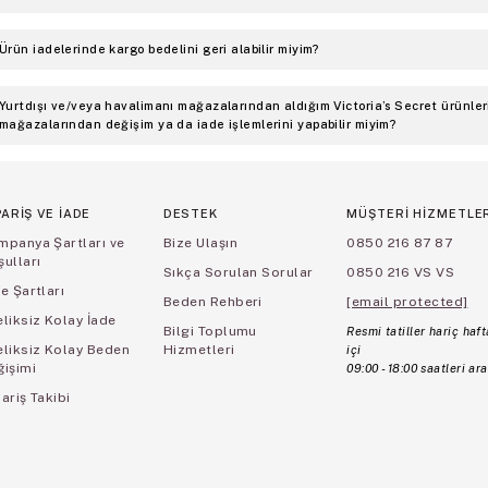
Ürün iadelerinde kargo bedelini geri alabilir miyim?
Yurtdışı ve/veya havalimanı mağazalarından aldığım Victoria’s Secret ürünler
mağazalarından değişim ya da iade işlemlerini yapabilir miyim?
PARİŞ VE İADE
DESTEK
MÜŞTERİ HİZMETLE
mpanya Şartları ve
Bize Ulaşın
0850 216 87 87
ulları
Sıkça Sorulan Sorular
0850 216 VS VS
e Şartları
Beden Rehberi
[email protected]
liksiz Kolay İade
Bilgi Toplumu
Resmi tatiller hariç haft
eliksiz Kolay Beden
Hizmetleri
içi
ğişimi
09:00 - 18:00 saatleri ara
ariş Takibi