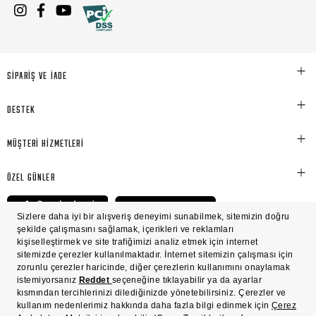
SİPARİŞ VE İADE
DESTEK
MÜŞTERİ HİZMETLERİ
ÖZEL GÜNLER
© Victoria's Secret Shaya Mağazacılık A.Ş. Franchise lisansı aracılığıyla işletilen ticari
markasıdır. Her hakkı saklıdır.
Ön Bilgilendirme
Süreç Bazlı Müşteri Aydınlatma Metni
Mesafeli Satış Sözleşmesi
Üyelik ve Gizlilik Sözleşmesi
İşlem Rehberi
Çerez Politikası
Çerez Tercihleri