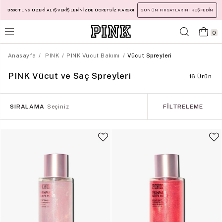
3500 TL ve ÜZERİ ALIŞVERİŞLERİNİZDE ÜCRETSİZ KARGO!
GÜNÜN FIRSATLARINI KEŞFEDİN
0
Anasayfa
PINK
PINK Vücut Bakımı
Vücut Spreyleri
PINK Vücut ve Saç Spreyleri
16 Ürün
SIRALAMA
FILTRELEME
Seçiniz