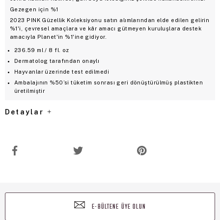
Gezegen için %1
2023 PINK Güzellik Koleksiyonu satın alımlarından elde edilen gelirin
%1'i, çevresel amaçlara ve kâr amacı gütmeyen kuruluşlara destek
amacıyla Planet'in %1'ine gidiyor.
236.59 ml / 8 fl. oz
Dermatolog tarafından onaylı
Hayvanlar üzerinde test edilmedi
Ambalajının %50’si tüketim sonrası geri dönüştürülmüş plastikten
üretilmiştir
Detaylar
E-BÜLTENE ÜYE OLUN