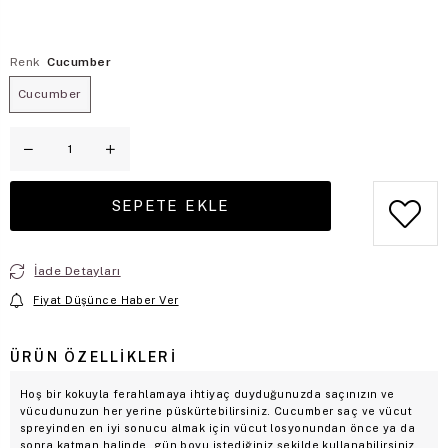
Renk
Cucumber
Cucumber
İade Detayları
Fiyat Düşünce Haber Ver
ÜRÜN ÖZELLIKLERI
Hoş bir kokuyla ferahlamaya ihtiyaç duyduğunuzda saçınızın ve
vücudunuzun her yerine püskürtebilirsiniz. Cucumber saç ve vücut
spreyinden en iyi sonucu almak için vücut losyonundan önce ya da
sonra katman halinde, gün boyu istediğiniz şekilde kullanabilirsiniz.