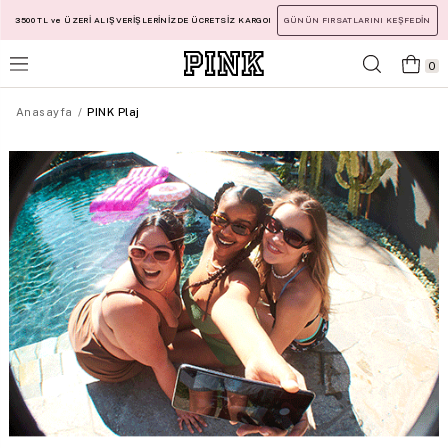
3500 TL ve ÜZERİ ALIŞVERİŞLERİNİZDE ÜCRETSİZ KARGO!
GÜNÜN FIRSATLARINI KEŞFEDİN
0
Anasayfa
PINK Plaj