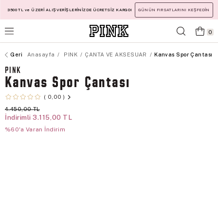
3500 TL ve ÜZERİ ALIŞVERİŞLERİNİZDE ÜCRETSİZ KARGO!
GÜNÜN FIRSATLARINI KEŞFEDİN
0
Anasayfa
PINK
ÇANTA VE AKSESUAR
Kanvas Spor Çantası
PINK
Kanvas Spor Çantası
0,00
4.450,00 TL
İndirimli
3.115,00 TL
%60'a Varan İndirim