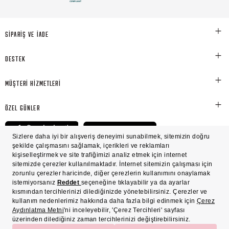
SİPARİŞ VE İADE
DESTEK
MÜŞTERİ HİZMETLERİ
ÖZEL GÜNLER
© Victoria's Secret Shaya Mağazacılık A.Ş. Franchise lisansı aracılığıyla işletilen ticari
markasıdır. Her hakkı saklıdır.
Ön Bilgilendirme
Süreç Bazlı Müşteri Aydınlatma Metni
Mesafeli Satış Sözleşmesi
Üyelik ve Gizlilik Sözleşmesi
İşlem Rehberi
Çerez Politikası
Çerez Tercihleri