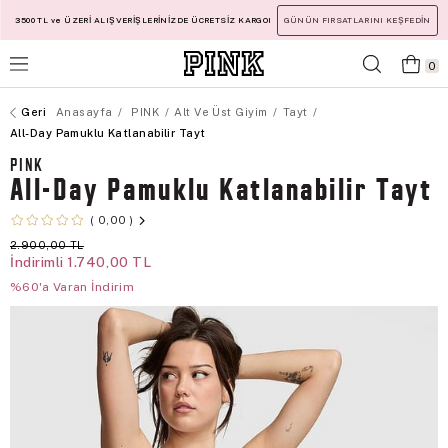
3500 TL ve ÜZERİ ALIŞVERİŞLERİNİZDE ÜCRETSİZ KARGO!
GÜNÜN FIRSATLARINI KEŞFEDİN
0
Anasayfa
PINK
Alt Ve Üst Giyim
Tayt
All-Day Pamuklu Katlanabilir Tayt
PINK
All-Day Pamuklu Katlanabilir Tayt
0,00
2.900,00 TL
İndirimli
1.740,00 TL
%60'a Varan İndirim