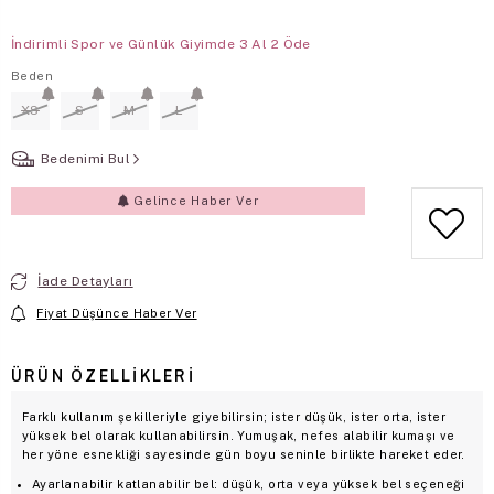
İndirimli Spor ve Günlük Giyimde 3 Al 2 Öde
Beden
XS
S
M
L
Bedenimi Bul
Gelince Haber Ver
İade Detayları
Fiyat Düşünce Haber Ver
ÜRÜN ÖZELLIKLERI
Farklı kullanım şekilleriyle giyebilirsin; ister düşük, ister orta, ister
yüksek bel olarak kullanabilirsin. Yumuşak, nefes alabilir kumaşı ve
her yöne esnekliği sayesinde gün boyu seninle birlikte hareket eder.
Ayarlanabilir katlanabilir bel: düşük, orta veya yüksek bel seçeneği