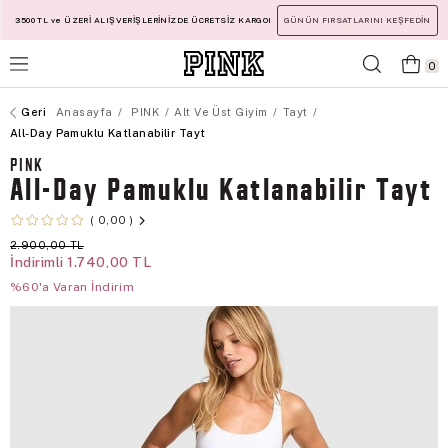
3500 TL ve ÜZERİ ALIŞVERİŞLERİNİZDE ÜCRETSİZ KARGO!
GÜNÜN FIRSATLARINI KEŞFEDİN
0
Anasayfa
PINK
Alt Ve Üst Giyim
Tayt
All-Day Pamuklu Katlanabilir Tayt
PINK
All-Day Pamuklu Katlanabilir Tayt
0,00
2.900,00 TL
İndirimli
1.740,00 TL
%60'a Varan İndirim