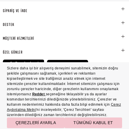
SİPARİŞ VE İADE
DESTEK
MÜŞTERİ HİZMETLERİ
ÖZEL GÜNLER
© Victoria's Secret Shaya Mağazacılık A.Ş. Franchise lisansı aracılığıyla işletilen ticari
markasıdır. Her hakkı saklıdır.
Ön Bilgilendirme
Süreç Bazlı Müşteri Aydınlatma Metni
Mesafeli Satış Sözleşmesi
Üyelik ve Gizlilik Sözleşmesi
İşlem Rehberi
Çerez Politikası
Çerez Tercihleri