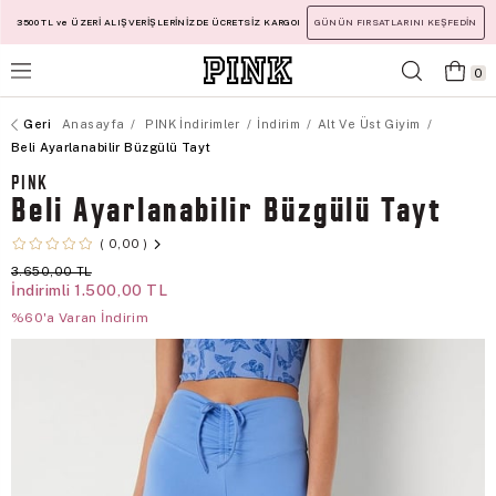
3500 TL ve ÜZERİ ALIŞVERİŞLERİNİZDE ÜCRETSİZ KARGO!
GÜNÜN FIRSATLARINI KEŞFEDİN
0
Anasayfa
PINK İndirimler
İndirim
Alt Ve Üst Giyim
Beli Ayarlanabilir Büzgülü Tayt
PINK
Beli Ayarlanabilir Büzgülü Tayt
0,00
3.650,00 TL
İndirimli
1.500,00 TL
%60'a Varan İndirim