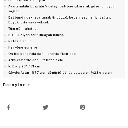
Ayarlanabilir büzgülü V detayı beli öne çıkararak güzel bir uyum
sağlar
Bel bandındaki ayarlanabilir büzgü, bedeni seçmenizi sağlar:
Düşük, orta veya yüksek
Tüm gün rahatlığı
Hızlı kuruyan ter tutmayan kumaş
Nefes alabilir
Her yöne esneme
Ön bel bandında dahili anahtar/kart cebi
Arka kemerde dahili telefon cebi
İç Dikiş 28" / 71 cm
Gövde/Astar: %77 geri dönüştürülmüş polyester, %23 elastan
Detaylar