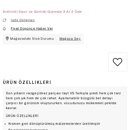
İndirimli Spor ve Günlük Giyimde 3 Al 2 Öde
İade Detayları
Fiyat Düşünce Haber Ver
Mağazadaki Stok Durumu
Mağaza Seç
ÜRÜN ÖZELLIKLERI
Son yılların vazgeçilmez parçası tayt VS farkıyla şimdi hem çok tarz
hem çok şık hem de çok rahat. Ayarlanabilir büzgülü bel detayı
çarpıcı bir görünüm oluştururken, vücudunuzu mükemmel şekilde
kavrar.
ÜRÜN ÖZELLİKLERİ
Kısmen geri dönüştürülmüş malzemelerden üretilmiştir
En pürüzsüz kumaşımız