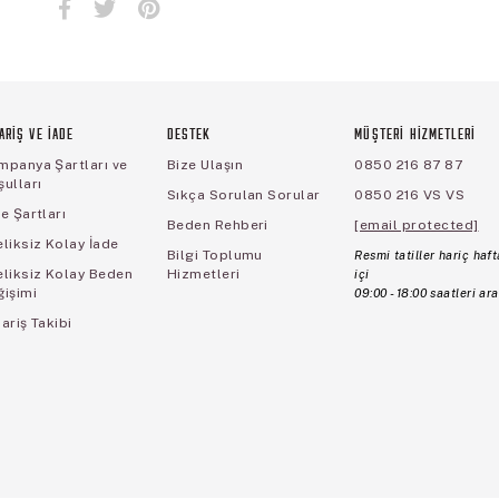
ARİŞ VE İADE
DESTEK
MÜŞTERİ HİZMETLERİ
mpanya Şartları ve
Bize Ulaşın
0850 216 87 87
ulları
Sıkça Sorulan Sorular
0850 216 VS VS
e Şartları
Beden Rehberi
[email protected]
liksiz Kolay İade
Bilgi Toplumu
Resmi tatiller hariç haft
eliksiz Kolay Beden
Hizmetleri
içi
ğişimi
09:00 - 18:00 saatleri ara
ariş Takibi