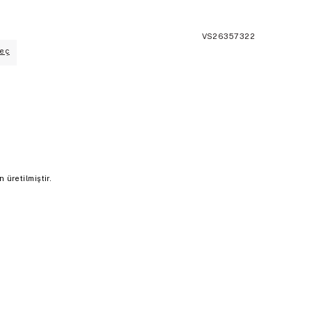
VS26357322
eç
üretilmiştir.