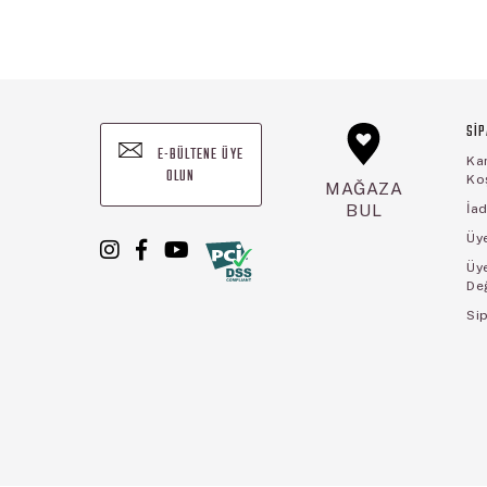
SİP
E-BÜLTENE ÜYE
Ka
OLUN
Koş
MAĞAZA
BUL
İad
Üye
Üy
De
Sip