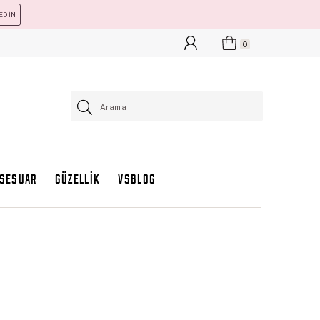
EDİN
0
KSESUAR
GÜZELLİK
VSBLOG