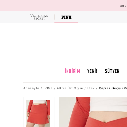
3500
Victoria's
Secret
İNDİRİM
YENİ!
SÜTYEN
Anasayfa
PINK
Alt ve Üst Giyim
Etek
Çapraz Geçişli P