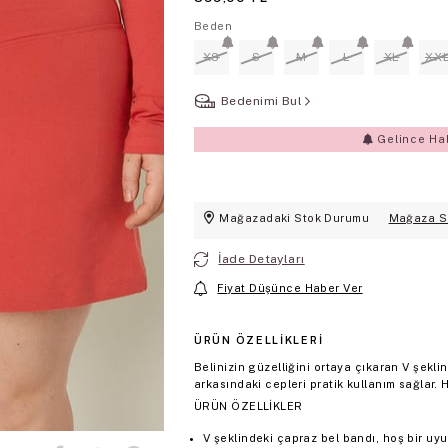
Beden
XS
S
M
L
XL
XX
Bedenimi Bul
Gelince Ha
Mağazadaki Stok Durumu
Mağaza S
İade Detayları
Fiyat Düşünce Haber Ver
ÜRÜN ÖZELLIKLERI
Belinizin güzelliğini ortaya çıkaran V şekli
arkasındaki cepleri pratik kullanım sağlar.
ÜRÜN ÖZELLİKLER
V şeklindeki çapraz bel bandı, hoş bir uyu