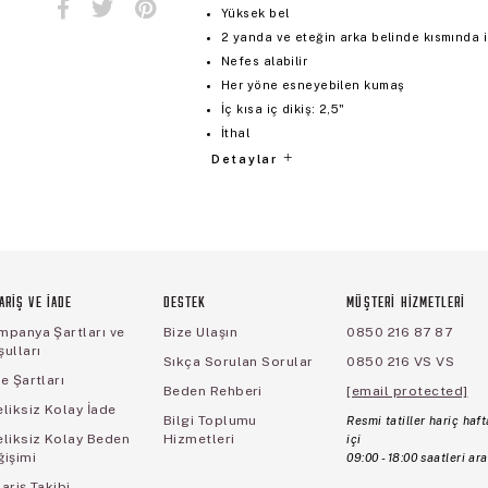
Yüksek bel
2 yanda ve eteğin arka belinde kısmında i
Nefes alabilir
Her yöne esneyebilen kumaş
İç kısa iç dikiş: 2,5"
İthal
Detaylar
ARİŞ VE İADE
DESTEK
MÜŞTERİ HİZMETLERİ
mpanya Şartları ve
Bize Ulaşın
0850 216 87 87
ulları
Sıkça Sorulan Sorular
0850 216 VS VS
e Şartları
Beden Rehberi
[email protected]
liksiz Kolay İade
Bilgi Toplumu
Resmi tatiller hariç haft
eliksiz Kolay Beden
Hizmetleri
içi
ğişimi
09:00 - 18:00 saatleri ara
ariş Takibi