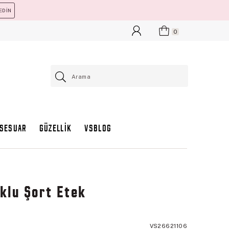
EDİN
0
KSESUAR
GÜZELLİK
VSBLOG
klu Şort Etek
VS26621106