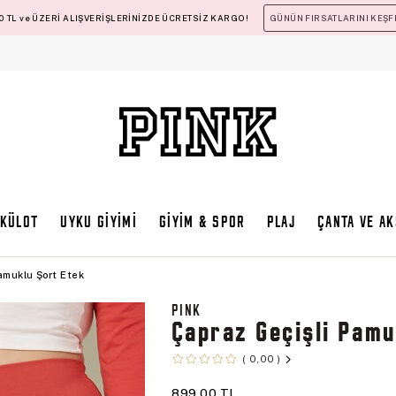
 TL ve ÜZERİ ALIŞVERİŞLERİNİZDE ÜCRETSİZ KARGO!
GÜNÜN FIRSATLARINI KEŞF
KÜLOT
UYKU GİYİMİ
GİYİM & SPOR
PLAJ
ÇANTA VE A
amuklu Şort Etek
PINK
Çapraz Geçişli Pamu
0,00
899,00 TL