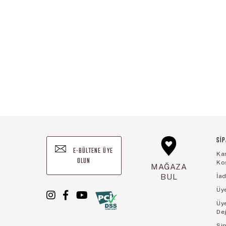
SİP
E-BÜLTENE ÜYE
Ka
OLUN
Koş
MAĞAZA
BUL
İad
Üye
Üy
De
Sip