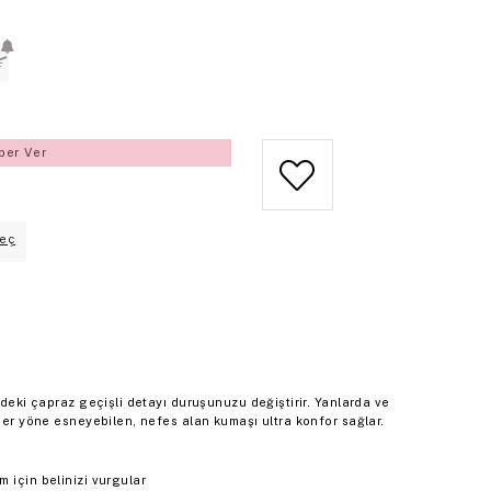
L
ber Ver
eç
ndeki çapraz geçişli detayı duruşunuzu değiştirir. Yanlarda ve
 Her yöne esneyebilen, nefes alan kumaşı ultra konfor sağlar.
m için belinizi vurgular