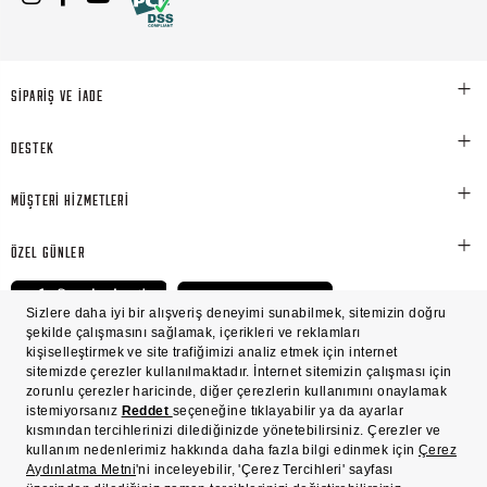
SİPARİŞ VE İADE
DESTEK
MÜŞTERİ HİZMETLERİ
ÖZEL GÜNLER
© Victoria's Secret Shaya Mağazacılık A.Ş. Franchise lisansı aracılığıyla işletilen ticari
markasıdır. Her hakkı saklıdır.
Ön Bilgilendirme
Süreç Bazlı Müşteri Aydınlatma Metni
Mesafeli Satış Sözleşmesi
Üyelik ve Gizlilik Sözleşmesi
İşlem Rehberi
Çerez Politikası
Çerez Tercihleri