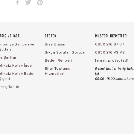
ARİŞ VE İADE
DESTEK
MÜŞTERİ HİZMETLERİ
mpanya Şartları ve
Bize Ulaşın
0850 216 87 87
ulları
Sıkça Sorulan Sorular
0850 216 VS VS
e Şartları
Beden Rehberi
[email protected]
liksiz Kolay İade
Bilgi Toplumu
Resmi tatiller hariç haft
eliksiz Kolay Beden
Hizmetleri
içi
ğişimi
09:00 - 18:00 saatleri ara
ariş Takibi