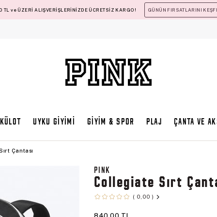
 TL ve ÜZERİ ALIŞVERİŞLERİNİZDE ÜCRETSİZ KARGO!
GÜNÜN FIRSATLARINI KEŞF
KÜLOT
UYKU GİYİMİ
GİYİM & SPOR
PLAJ
ÇANTA VE A
Sırt Çantası
PINK
Collegiate Sırt Çant
0,00
840,00 TL