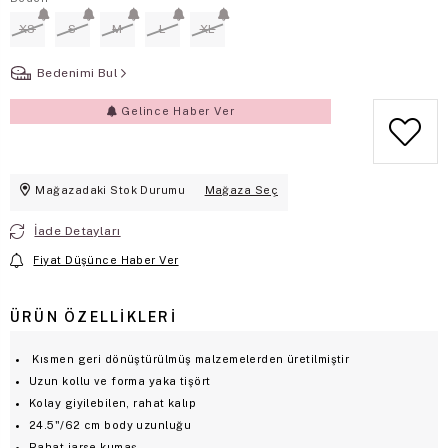
XS
S
M
L
XL
Bedenimi Bul
Gelince Haber Ver
Mağazadaki Stok Durumu
Mağaza Seç
İade Detayları
Fiyat Düşünce Haber Ver
ÜRÜN ÖZELLIKLERI
Kısmen geri dönüştürülmüş malzemelerden üretilmiştir
Uzun kollu ve forma yaka tişört
Kolay giyilebilen, rahat kalıp
24.5"/62 cm body uzunluğu
Rahat jarse kumaş