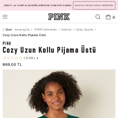
3500 TL ve ÜZERİ ALIŞVERİŞLERİNİZDE ÜCRETSİZ KARGO!
GÜNÜN FIRSATLARINI KEŞFEDİN
0
Anasayfa
PINK İndirimler
İndirim
Uyku Giyimi
Cozy Uzun Kollu Pijama Üstü
PINK
Cozy Uzun Kollu Pijama Üstü
0,00
869,00 TL