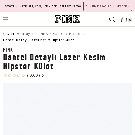
3500 TL ve ÜZERİ ALIŞVERİŞLERİNİZDE ÜCRETSİZ KARGO!
GÜNÜN FIRSATLARINI KEŞFEDİN
0
Anasayfa
PINK
KÜLOT
Hipster
Dantel Detaylı Lazer Kesim Hipster Külot
PINK
Dantel Detaylı Lazer Kesim
Hipster Külot
0,00