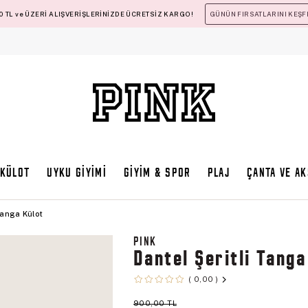
 TL ve ÜZERİ ALIŞVERİŞLERİNİZDE ÜCRETSİZ KARGO!
GÜNÜN FIRSATLARINI KEŞF
KÜLOT
UYKU GİYİMİ
GİYİM & SPOR
PLAJ
ÇANTA VE A
Tanga Külot
PINK
Dantel Şeritli Tanga
0,00
900,00 TL