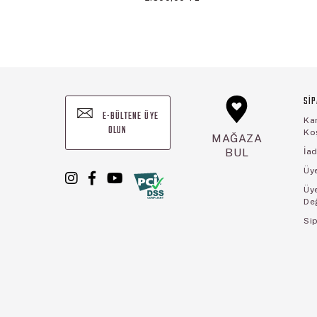
SİP
E-BÜLTENE ÜYE
Ka
OLUN
Koş
MAĞAZA
BUL
İad
Üye
Üy
De
Sip