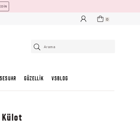
EDİN
0
KSESUAR
GÜZELLİK
VSBLOG
 Külot