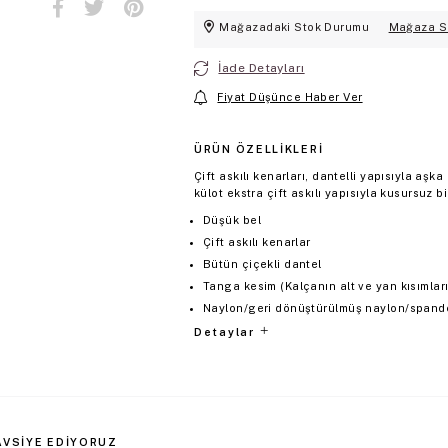
Mağazadaki Stok Durumu
Mağaza S
İade Detayları
Fiyat Düşünce Haber Ver
ÜRÜN ÖZELLIKLERI
Çift askılı kenarları, dantelli yapısıyla aş
külot ekstra çift askılı yapısıyla kusursuz b
Düşük bel
Çift askılı kenarlar
Bütün çiçekli dantel
Tanga kesim (Kalçanın alt ve yan kısımların
Naylon/geri dönüştürülmüş naylon/spand
Detaylar
AVSIYE EDIYORUZ