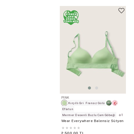
PINK
Kırçıllı Gri
Fransız Gülü
Eflatun
1
Mermer Desenli Buzlu Cam Göbeği
Wear Everywhere Balensiz Sütyen
★
★
★
★
★
2.500,00 TL