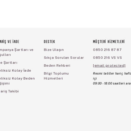
ARİŞ VE İADE
DESTEK
MÜŞTERİ HİZMETLERİ
mpanya Şartları ve
Bize Ulaşın
0850 216 87 87
ulları
Sıkça Sorulan Sorular
0850 216 VS VS
e Şartları
Beden Rehberi
[email protected]
liksiz Kolay İade
Bilgi Toplumu
Resmi tatiller hariç haft
eliksiz Kolay Beden
Hizmetleri
içi
ğişimi
09:00 - 18:00 saatleri ara
ariş Takibi