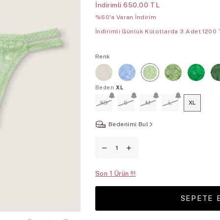
İndirimli
650,00 TL
%60'a Varan İndirim
İndirimli Günlük Külotlarda 3 Adet 1200 
Renk
Beden
XL
XS
S
M
L
XL
Bedenimi Bul
Son
1