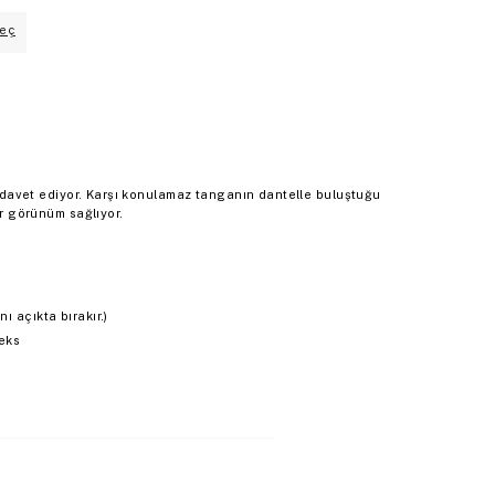
eç
ka davet ediyor. Karşı konulamaz tanganın dantelle buluştuğu
ir görünüm sağlıyor.
ı açıkta bırakır.)
eks