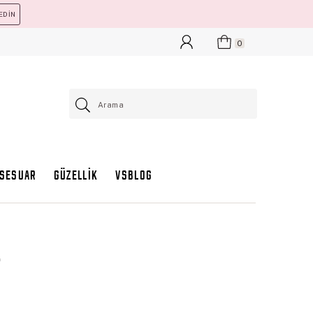
EDİN
0
KSESUAR
GÜZELLİK
VSBLOG
t