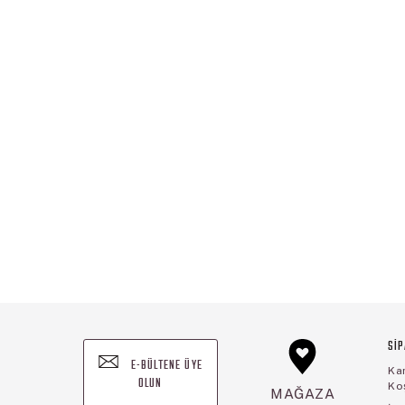
SİP
E-BÜLTENE ÜYE
Ka
OLUN
Koş
MAĞAZA