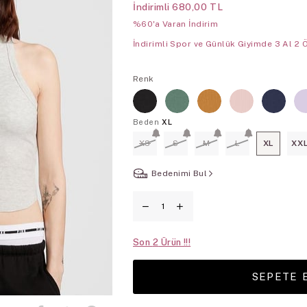
İndirimli
680,00 TL
%60'a Varan İndirim
İndirimli Spor ve Günlük Giyimde 3 Al 2 
Renk
Beden
XL
XS
S
M
L
XL
XX
Bedenimi Bul
Son
2