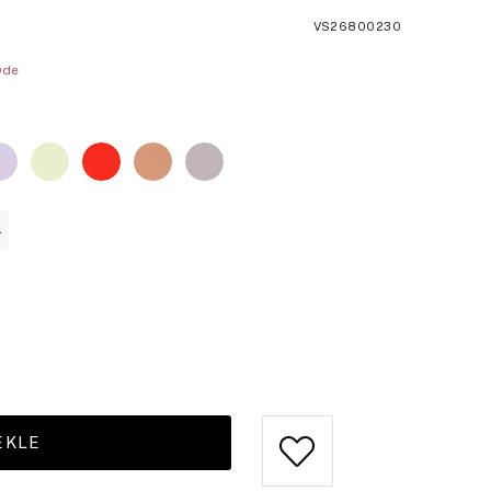
VS26800230
Öde
L