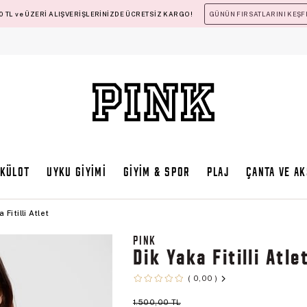
 TL ve ÜZERİ ALIŞVERİŞLERİNİZDE ÜCRETSİZ KARGO!
GÜNÜN FIRSATLARINI KEŞF
KÜLOT
UYKU GİYİMİ
GİYİM & SPOR
PLAJ
ÇANTA VE A
 Fitilli Atlet
PINK
Dik Yaka Fitilli Atle
0,00
1.500,00 TL