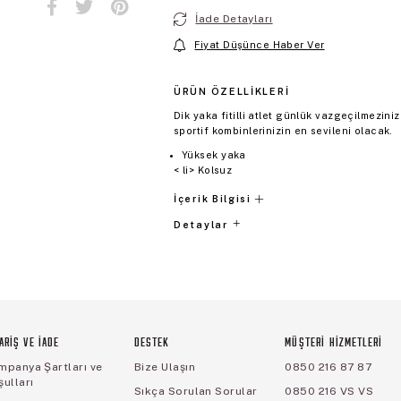
İade Detayları
Fiyat Düşünce Haber Ver
ÜRÜN ÖZELLIKLERI
Dik yaka fitilli atlet günlük vazgeçilmeziniz
sportif kombinlerinizin en sevileni olacak.
Yüksek yaka
< li> Kolsuz
İçerik Bilgisi
Detaylar
ARİŞ VE İADE
DESTEK
MÜŞTERİ HİZMETLERİ
mpanya Şartları ve
Bize Ulaşın
0850 216 87 87
ulları
Sıkça Sorulan Sorular
0850 216 VS VS