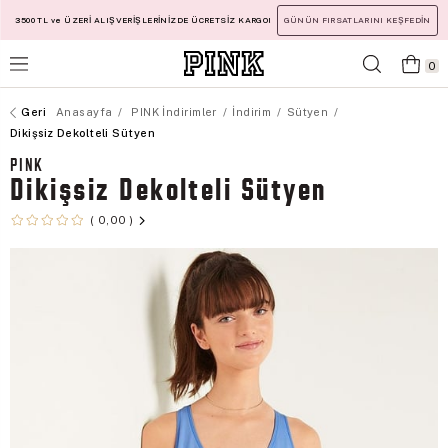
3500 TL ve ÜZERİ ALIŞVERİŞLERİNİZDE ÜCRETSİZ KARGO!
GÜNÜN FIRSATLARINI KEŞFEDİN
0
Anasayfa
PINK İndirimler
İndirim
Sütyen
Dikişsiz Dekolteli Sütyen
PINK
Dikişsiz Dekolteli Sütyen
0,00