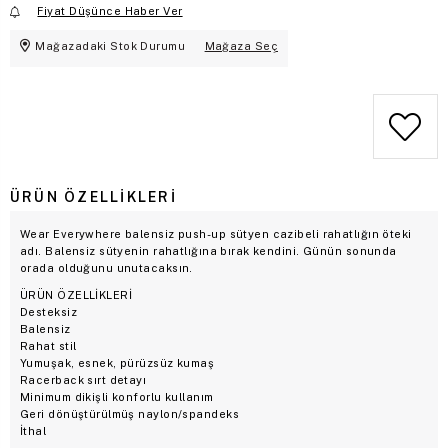
Fiyat Düşünce Haber Ver
Mağazadaki Stok Durumu
Mağaza Seç
ÜRÜN ÖZELLIKLERI
Wear Everywhere balensiz push-up sütyen cazibeli rahatlığın öteki
adı. Balensiz sütyenin rahatlığına bırak kendini. Günün sonunda
orada olduğunu unutacaksın.
ÜRÜN ÖZELLİKLERİ
Desteksiz
Balensiz
Rahat stil
Yumuşak, esnek, pürüzsüz kumaş
Racerback sırt detayı
Minimum dikişli konforlu kullanım
Geri dönüştürülmüş naylon/spandeks
İthal