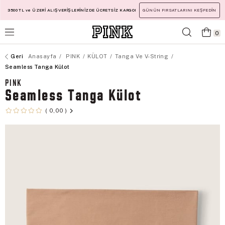
3500 TL ve ÜZERİ ALIŞVERİŞLERİNİZDE ÜCRETSİZ KARGO!
GÜNÜN FIRSATLARINI KEŞFEDİN
0
Anasayfa
PINK
KÜLOT
Tanga Ve V-String
Seamless Tanga Külot
PINK
Seamless Tanga Külot
0,00