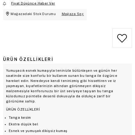
Fiyat Düşünce Haber Ver
Mağazadaki Stok Durumu
Mağaza Seç
ÜRÜN ÖZELLIKLERI
Yumuşacık esnek kumaşıyla teninizle bütünleşen ve günün her
saatinde size konforlu bir kullanım sunan bu tanga ile özgürce
hareket edin. Neredeyse kendi teninizmiş gibi hissettiren ve iz
yapmayan, kıyafetlerinizin altından görünmeyen dikişsiz
malzemesiyle konforunuzu bir üst seviyeye taşıyan bu tanga
külodumuz pointelle desenli dokusuyla da oldukça zarif bir
görünüme sahip.
ÜRÜN ÖZELLİKLERİ
Tanga kesim
Ekstra düşük bel
Esnek ve yumuşak dikişsiz kumaş