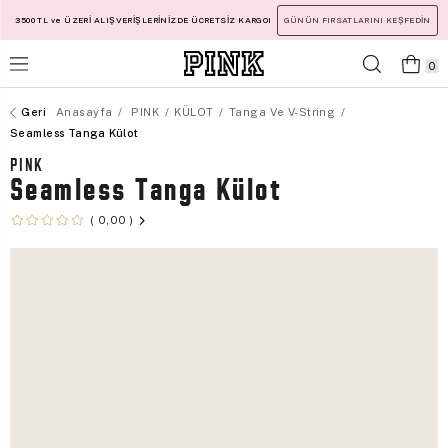
3500 TL ve ÜZERİ ALIŞVERİŞLERİNİZDE ÜCRETSİZ KARGO!
GÜNÜN FIRSATLARINI KEŞFEDİN
0
Anasayfa
PINK
KÜLOT
Tanga Ve V-String
Seamless Tanga Külot
PINK
Seamless Tanga Külot
0,00