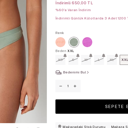
İndirimli
650,00 TL
%60'a Varan İndirim
İndirimli Günlük Külotlarda 3 Adet 1200 
Renk
Beden
XXL
XS
S
M
L
XL
XX
Bedenimi Bul
Mağazadaki Stok Durumu
Mağaza S