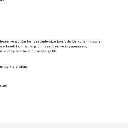
leşen ve günün her saatinde size konforlu bir kullanım sunan
se kendi teninizmiş gibi hissettiren ve iz yapmayan,
iz kumaşı konforla bir araya geldi.
ı açıkta bırakır.)
astan