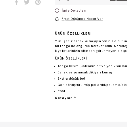
İade Detayları
Fiyat Düşünce Haber Ver
ÜRÜN ÖZELLIKLERI
Yumuşacık esnek kumaşıyla teninizle bütün
bu tanga ile özgürce hareket edin. Neredey
kıyafetlerinizin altından görünmeyen dikişs
ÜRÜN ÖZELLİKLERİ
Tanga kesim (Kalçanın alt ve yan kısımların
Esnek ve yumuşak dikişsiz kumaş
Ekstra düşük bel
Geri dönüştürülmüş poliamid/poliamid/el
İthal
Detaylar