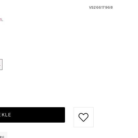
VS26617968
TL
L
eç