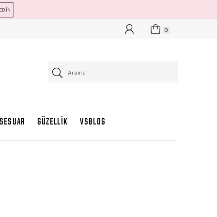
EDİN
0
KSESUAR
GÜZELLİK
VSBLOG
t