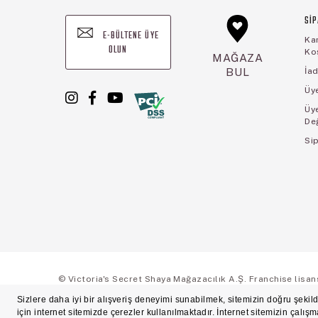
SİP
E-BÜLTENE ÜYE
Ka
OLUN
Koş
MAĞAZA
BUL
İad
Üye
Üy
De
Sip
© Victoria's Secret Shaya Mağazacılık A.Ş. Franchise lisansı 
Ön Bilgilendirme
Süreç Bazlı Müşteri Aydınlatma Metni
Mesafeli Satı