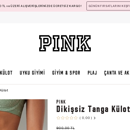
 TL ve ÜZERİ ALIŞVERİŞLERİNİZDE ÜCRETSİZ KARGO!
GÜNÜN FIRSATLARINI KEŞF
KÜLOT
UYKU GİYİMİ
GİYİM & SPOR
PLAJ
ÇANTA VE A
Külot
PINK
Dikişsiz Tanga Külo
0,00
900,00 TL