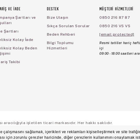
ARİŞ VE İADE
DESTEK
MÜŞTERİ HİZMETLERİ
mpanya Şartları ve
Bize Ulaşın
0850 216 87 87
ulları
Sıkça Sorulan Sorular
0850 216 VS VS
e Şartları
Beden Rehberi
[email protected]
liksiz Kolay İade
Bilgi Toplumu
Resmi tatiller hariç haft
eliksiz Kolay Beden
Hizmetleri
içi
ğişimi
09:00 - 18:00 saatleri ara
ariş Takibi
aracılığıyla işletilen ticari markasıdır. Her hakkı saklıdır.
ş Sözleşmesi
Üyelik ve Gizlilik Sözleşmesi
İşlem Rehberi
Çerez Politikası
Çerez Ter