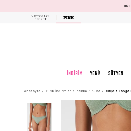
3500
Victoria's
Secret
İNDİRİM
YENİ!
SÜTYEN
Anasayfa
PINK İndirimler
İndirim
Külot
Dikişsiz Tanga 