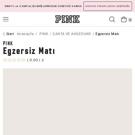
3500 TL ve ÜZERİ ALIŞVERİŞLERİNİZDE ÜCRETSİZ KARGO!
GÜNÜN FIRSATLARINI KEŞFEDİN
0
Anasayfa
PINK
ÇANTA VE AKSESUAR
Egzersiz Matı
PINK
Egzersiz Matı
0,00