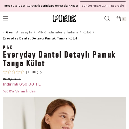
3500 TL ve ÜZERİ ALIŞVERİŞLERİNİZDE ÜCRETSİZ KARGO!
GÜNÜN FIRSATLARINI KEŞFEDİN
0
Anasayfa
PINK İndirimler
İndirim
Külot
Everyday Dantel Detaylı Pamuk Tanga Külot
PINK
Everyday Dantel Detaylı Pamuk
Tanga Külot
0,00
900,00 TL
İndirimli
650,00 TL
%60'a Varan İndirim