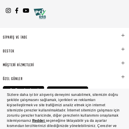
SİPARİŞ VE İADE
DESTEK
MÜŞTERİ HİZMETLERİ
ÖZEL GÜNLER
© Victoria's Secret Shaya Mağazacılık A.Ş. Franchise lisansı aracılığıyla işletilen ticari
markasıdır. Her hakkı saklıdır.
Ön Bilgilendirme
Süreç Bazlı Müşteri Aydınlatma Metni
Mesafeli Satış Sözleşmesi
Üyelik ve Gizlilik Sözleşmesi
İşlem Rehberi