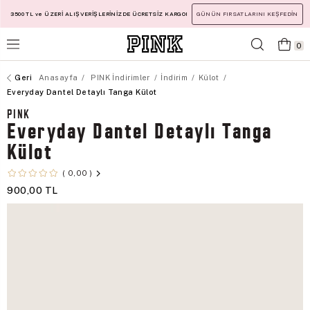
3500 TL ve ÜZERİ ALIŞVERİŞLERİNİZDE ÜCRETSİZ KARGO!
GÜNÜN FIRSATLARINI KEŞFEDİN
0
Anasayfa
PINK İndirimler
İndirim
Külot
Everyday Dantel Detaylı Tanga Külot
PINK
Everyday Dantel Detaylı Tanga
Külot
0,00
900,00 TL