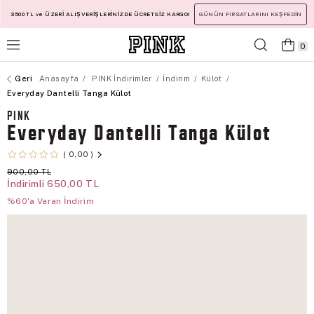
3500 TL ve ÜZERİ ALIŞVERİŞLERİNİZDE ÜCRETSİZ KARGO!
GÜNÜN FIRSATLARINI KEŞFEDİN
0
Anasayfa
PINK İndirimler
İndirim
Külot
Everyday Dantelli Tanga Külot
PINK
Everyday Dantelli Tanga Külot
0,00
900,00 TL
İndirimli
650,00 TL
%60'a Varan İndirim