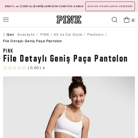
3500 TL ve ÜZERİ ALIŞVERİŞLERİNİZDE ÜCRETSİZ KARGO!
GÜNÜN FIRSATLARINI KEŞFEDİN
0
Anasayfa
PINK
Alt Ve Üst Giyim
Pantolon
File Detaylı Geniş Paça Pantolon
PINK
File Detaylı Geniş Paça Pantolon
0,00