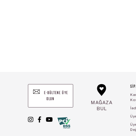
SİP
E-BÜLTENE ÜYE
Ka
OLUN
Koş
MAĞAZA
BUL
İad
Üye
Üy
De