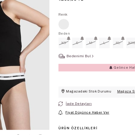
Renk
Beden
XS
S
M
L
XL
XX
Bedenimi Bul
Gelince Ha
Mağazadaki Stok Durumu
Mağaza S
İade Detayları
Fiyat Düşünce Haber Ver
ÜRÜN ÖZELLIKLERI