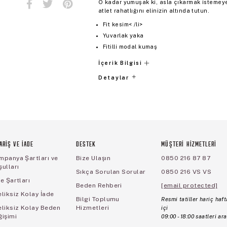
O kadar yumuşak ki, asla çıkarmak istemeye
atlet rahatlığını elinizin altında tutun.
Fit kesim< /li>
Yuvarlak yaka
Fitilli modal kumaş
İçerik Bilgisi
Detaylar
ARİŞ VE İADE
DESTEK
MÜŞTERİ HİZMETLERİ
mpanya Şartları ve
Bize Ulaşın
0850 216 87 87
ulları
Sıkça Sorulan Sorular
0850 216 VS VS
e Şartları
Beden Rehberi
[email protected]
liksiz Kolay İade
Bilgi Toplumu
Resmi tatiller hariç haft
eliksiz Kolay Beden
Hizmetleri
içi
ğişimi
09:00 - 18:00 saatleri ara