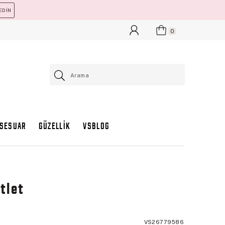
EDİN
0
KSESUAR
GÜZELLİK
VSBLOG
Atlet
VS26779586