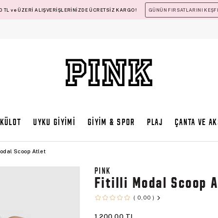
 TL ve ÜZERİ ALIŞVERİŞLERİNİZDE ÜCRETSİZ KARGO!
GÜNÜN FIRSATLARINI KEŞF
KÜLOT
UYKU GİYİMİ
GİYİM & SPOR
PLAJ
ÇANTA VE A
 Modal Scoop Atlet
PINK
Fitilli Modal Scoop 
0,00
1.200,00 TL