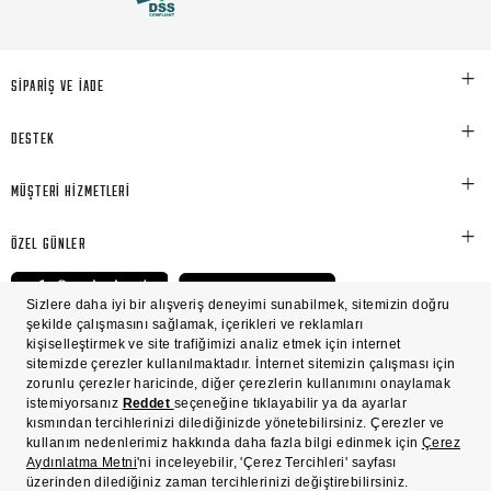
SİPARİŞ VE İADE
DESTEK
MÜŞTERİ HİZMETLERİ
ÖZEL GÜNLER
© Victoria's Secret Shaya Mağazacılık A.Ş. Franchise lisansı aracılığıyla işletilen ticari
markasıdır. Her hakkı saklıdır.
Ön Bilgilendirme
Süreç Bazlı Müşteri Aydınlatma Metni
Mesafeli Satış Sözleşmesi
Üyelik ve Gizlilik Sözleşmesi
İşlem Rehberi
Çerez Politikası
Çerez Tercihleri