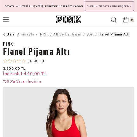
3500 TL ve ÜZERİ ALIŞVERİŞLERİNİZDE ÜCRETSİZ KARGO!
GÜNÜN FIRSATLARINI KEŞFEDİN
0
Anasayfa
PINK
Alt Ve Üst Giyim
Şort
Flanel Pijama Altı
PINK
Flanel Pijama Altı
0,00
3.200,00 TL
İndirimli
1.440,00 TL
%60'a Varan İndirim