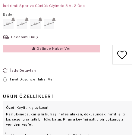
İndirimli Spor ve Günlük Giyimde 3 Al 2 Öde
Beden
XS
S
M
L
Bedenimi Bul
Gelince Haber Ver
İade Detayları
Fiyat Düşünce Haber Ver
ÜRÜN ÖZELLIKLERI
Özet: Keyifli kış uykusu!
Pamuk-modal karışımı kumaşı nefes alırken, dokusundaki hafif ışıltı
kış sezonuna tatlı bir lüks katar. Pijama keyfini ışıltılı bir dokunuşla
yeniden keşfet!