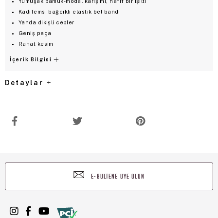
Yumuşak pamuk-modal karışımı, hafif bir ışıltı
Kadifemsi bağcıklı elastik bel bandı
Yanda dikişli cepler
Geniş paça
Rahat kesim
İçerik Bilgisi
Detaylar
E-BÜLTENE ÜYE OLUN