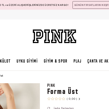
 TL ve ÜZERİ ALIŞVERİŞLERİNİZDE ÜCRETSİZ KARGO!
GÜNÜN FIRSATLARINI KEŞF
KÜLOT
UYKU GİYİMİ
GİYİM & SPOR
PLAJ
ÇANTA VE A
Üst
PINK
Forma Üst
0,00
İade Detayları