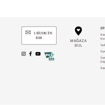
SİP
E-BÜLTENE ÜYE
Ka
OLUN
Koş
MAĞAZA
BUL
İad
Üye
Üy
De
Sip