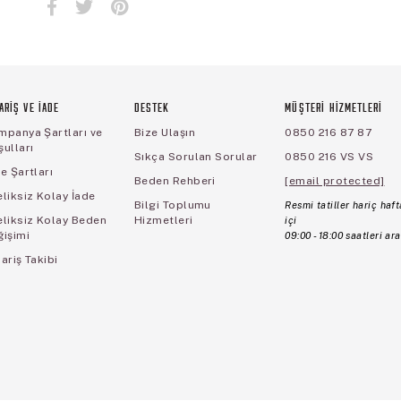
ARİŞ VE İADE
DESTEK
MÜŞTERİ HİZMETLERİ
mpanya Şartları ve
Bize Ulaşın
0850 216 87 87
ulları
Sıkça Sorulan Sorular
0850 216 VS VS
e Şartları
Beden Rehberi
[email protected]
liksiz Kolay İade
Bilgi Toplumu
Resmi tatiller hariç haft
eliksiz Kolay Beden
Hizmetleri
içi
ğişimi
09:00 - 18:00 saatleri ara
ariş Takibi