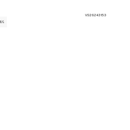
VS26243153
eç