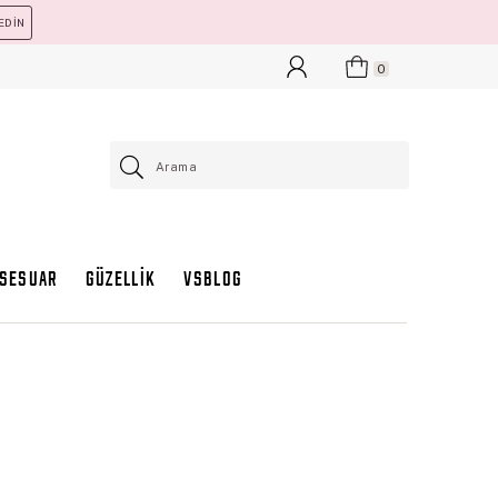
EDİN
0
KSESUAR
GÜZELLİK
VSBLOG