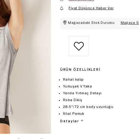
Fiyat Düşünce Haber Ver
Mağazadaki Stok Durumu
Mağaza S
ÜRÜN ÖZELLIKLERI
Rahat kalıp
Yumuşak V Yaka
Yanda Yırtmaç Detayı
Roba Dikiş
28.5"/72 cm body uzunluğu
İthal Pamuk
Detaylar