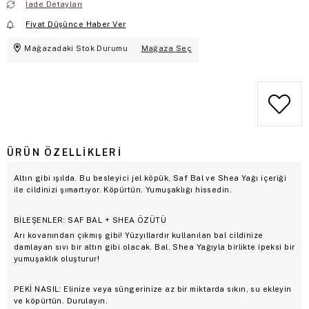
İade Detayları
Fiyat Düşünce Haber Ver
Mağazadaki Stok Durumu
Mağaza Seç
ÜRÜN ÖZELLIKLERI
Altın gibi ışılda. Bu besleyici jel köpük, Saf Bal ve Shea Yağı içeriği
ile cildinizi şımartıyor. Köpürtün. Yumuşaklığı hissedin.
BİLEŞENLER: SAF BAL + SHEA ÖZÜTÜ
Arı kovanından çıkmış gibi! Yüzyıllardır kullanılan bal cildinize
damlayan sıvı bir altın gibi olacak. Bal, Shea Yağıyla birlikte ipeksi bir
yumuşaklık oluşturur!
PEKİ NASIL: Elinize veya süngerinize az bir miktarda sıkın, su ekleyin
ve köpürtün. Durulayın.