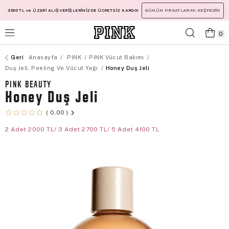
3500 TL ve ÜZERİ ALIŞVERİŞLERİNİZDE ÜCRETSİZ KARGO!
GÜNÜN FIRSATLARINI KEŞFEDİN
0
Anasayfa
PINK
PINK Vücut Bakımı
Duş Jeli, Peeling Ve Vücut Yağı
Honey Duş Jeli
PINK BEAUTY
Honey Duş Jeli
0,00
2 Adet 2000 TL/ 3 Adet 2700 TL/ 5 Adet 4100 TL