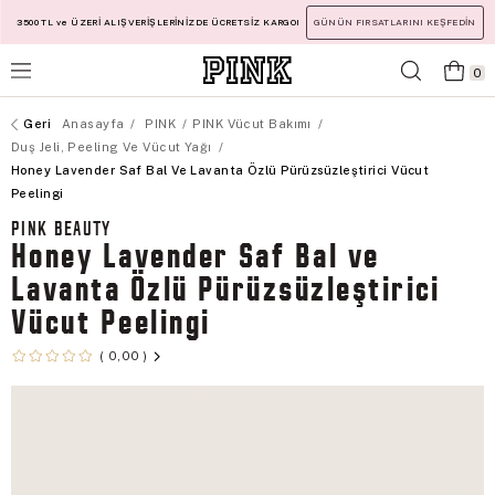
3500 TL ve ÜZERİ ALIŞVERİŞLERİNİZDE ÜCRETSİZ KARGO!
GÜNÜN FIRSATLARINI KEŞFEDİN
0
Anasayfa
PINK
PINK Vücut Bakımı
Duş Jeli, Peeling Ve Vücut Yağı
Honey Lavender Saf Bal Ve Lavanta Özlü Pürüzsüzleştirici Vücut
Peelingi
PINK BEAUTY
Honey Lavender Saf Bal ve
Lavanta Özlü Pürüzsüzleştirici
Vücut Peelingi
0,00