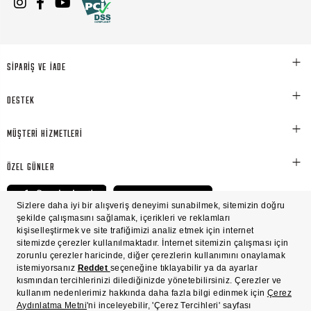
SİPARİŞ VE İADE
DESTEK
MÜŞTERİ HİZMETLERİ
ÖZEL GÜNLER
© Victoria's Secret Shaya Mağazacılık A.Ş. Franchise lisansı aracılığıyla işletilen ticari
markasıdır. Her hakkı saklıdır.
Ön Bilgilendirme
Süreç Bazlı Müşteri Aydınlatma Metni
Mesafeli Satış Sözleşmesi
Üyelik ve Gizlilik Sözleşmesi
İşlem Rehberi
Çerez Politikası
Çerez Tercihleri