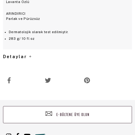
Lavanta Özlü
ARINDIRICI
Parlak ve Pürüzsüz
Dermatolojik olarak test edilmiştir.
283 g/ 10 fl oz
Detaylar
E-BÜLTENE ÜYE OLUN