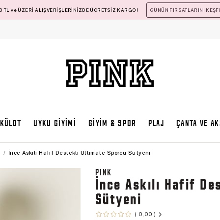
 TL ve ÜZERİ ALIŞVERİŞLERİNİZDE ÜCRETSİZ KARGO!
GÜNÜN FIRSATLARINI KEŞF
KÜLOT
UYKU GİYİMİ
GİYİM & SPOR
PLAJ
ÇANTA VE A
n
İnce Askılı Hafif Destekli Ultimate Sporcu Sütyeni
PINK
İnce Askılı Hafif De
Sütyeni
0,00