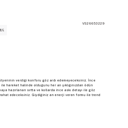
VS26653229
eç
ütyeninin verdiği konforu göz ardı edemeyeceksiniz. İnce
ni ile hareket halinde olduğunu her an şıklığınızdan ödün
aya hazırlanan sırtta ve kollarda ince askı detayı ile göz
rahat edeceksiniz. Giydiğiniz an enerji veren formu ile trend