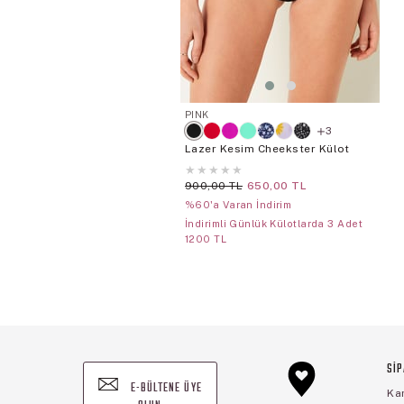
PINK
3
Lazer Kesim Cheekster Külot
★
★
★
★
★
900,00 TL
650,00 TL
%60'a Varan İndirim
İndirimli Günlük Külotlarda 3 Adet
1200 TL
SİP
E-BÜLTENE ÜYE
Ka