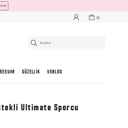
EDİN
0
KSESUAR
GÜZELLİK
VSBLOG
stekli Ultimate Sporcu