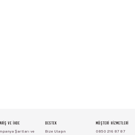
ARİŞ VE İADE
DESTEK
MÜŞTERİ HİZMETLERİ
mpanya Şartları ve
Bize Ulaşın
0850 216 87 87