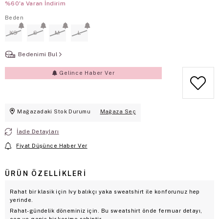
%60'a Varan İndirim
Beden
XS
S
M
L
Bedenimi Bul
Gelince Haber Ver
Mağazadaki Stok Durumu
Mağaza Seç
İade Detayları
Fiyat Düşünce Haber Ver
ÜRÜN ÖZELLIKLERI
Rahat bir klasik için Ivy balıkçı yaka sweatshirt ile konforunuz hep
yerinde.
Rahat-gündelik döneminiz için. Bu sweatshirt önde fermuar detayı,
cep ve geniş bir kesime sahiptir.