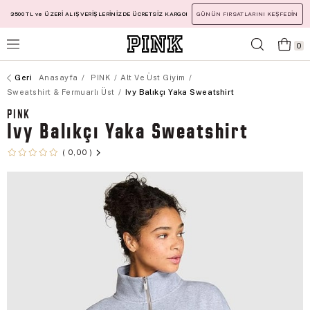
3500 TL ve ÜZERİ ALIŞVERİŞLERİNİZDE ÜCRETSİZ KARGO!
GÜNÜN FIRSATLARINI KEŞFEDİN
0
Anasayfa
PINK
Alt Ve Üst Giyim
Sweatshirt & Fermuarlı Üst
Ivy Balıkçı Yaka Sweatshirt
PINK
Ivy Balıkçı Yaka Sweatshirt
0,00