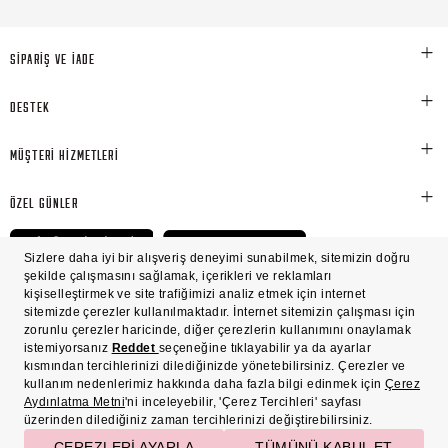
SİPARİŞ VE İADE
DESTEK
MÜŞTERİ HİZMETLERİ
ÖZEL GÜNLER
© Victoria's Secret Shaya Mağazacılık A.Ş. Franchise lisansı aracılığıyla işletilen ticari
markasıdır. Her hakkı saklıdır.
Ön Bilgilendirme
Süreç Bazlı Müşteri Aydınlatma Metni
Mesafeli Satış Sözleşmesi
Üyelik ve Gizlilik Sözleşmesi
İşlem Rehberi
Çerez Politikası
Çerez Tercihleri