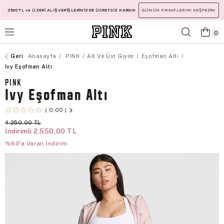
3500 TL ve ÜZERİ ALIŞVERİŞLERİNİZDE ÜCRETSİZ KARGO!
GÜNÜN FIRSATLARINI KEŞFEDİN
0
Anasayfa
PINK
Alt Ve Üst Giyim
Eşofman Altı
Ivy Eşofman Altı
PINK
Ivy Eşofman Altı
0,00
4.250,00 TL
İndirimli
2.550,00 TL
%60'a Varan İndirim