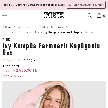
3500 TL ve ÜZERİ ALIŞVERİŞLERİNİZDE ÜCRETSİZ KARGO!
GÜNÜN FIRSATLARINI KEŞFEDİN
0
Anasayfa
PINK
Alt Ve Üst Giyim
Sweatshirt & Fermuarlı Üst
Ivy Kampüs Fermuarlı Kapüşonlu Üst
PINK
Ivy Kampüs Fermuarlı Kapüşonlu
Üst
0,00
4.250,00 TL
İndirimli
2.550,00 TL
%60'a Varan İndirim