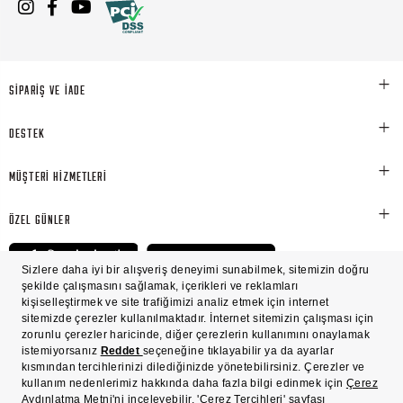
SİPARİŞ VE İADE
DESTEK
MÜŞTERİ HİZMETLERİ
ÖZEL GÜNLER
© Victoria's Secret Shaya Mağazacılık A.Ş. Franchise lisansı aracılığıyla işletilen ticari
markasıdır. Her hakkı saklıdır.
Ön Bilgilendirme
Süreç Bazlı Müşteri Aydınlatma Metni
Mesafeli Satış Sözleşmesi
Üyelik ve Gizlilik Sözleşmesi
İşlem Rehberi
Çerez Politikası
Çerez Tercihleri