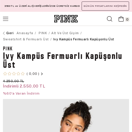
3500 TL ve ÜZERİ ALIŞVERİŞLERİNİZDE ÜCRETSİZ KARGO!
GÜNÜN FIRSATLARINI KEŞFEDİN
0
Anasayfa
PINK
Alt Ve Üst Giyim
Sweatshirt & Fermuarlı Üst
Ivy Kampüs Fermuarlı Kapüşonlu Üst
PINK
Ivy Kampüs Fermuarlı Kapüşonlu
Üst
0,00
4.250,00 TL
İndirimli
2.550,00 TL
%60'a Varan İndirim