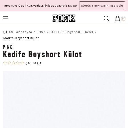
3500 TL ve ÜZERİ ALIŞVERİŞLERİNİZDE ÜCRETSİZ KARGO!
GÜNÜN FIRSATLARINI KEŞFEDİN
0
Anasayfa
PINK
KÜLOT
Boyshort / Boxer
Kadife Boyshort Külot
PINK
Kadife Boyshort Külot
0,00