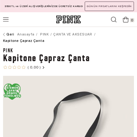
3500 TL ve ÜZERİ ALIŞVERİŞLERİNİZDE ÜCRETSİZ KARGO!
GÜNÜN FIRSATLARINI KEŞFEDİN
0
Anasayfa
PINK
ÇANTA VE AKSESUAR
Kapitone Çapraz Çanta
PINK
Kapitone Çapraz Çanta
0,00