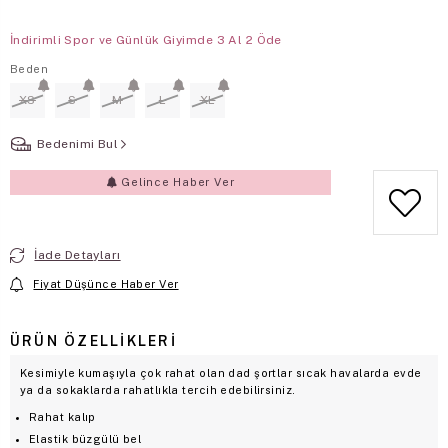
İndirimli Spor ve Günlük Giyimde 3 Al 2 Öde
Beden
XS
S
M
L
XL
Bedenimi Bul
Gelince Haber Ver
İade Detayları
Fiyat Düşünce Haber Ver
ÜRÜN ÖZELLIKLERI
Kesimiyle kumaşıyla çok rahat olan dad şortlar sıcak havalarda evde
ya da sokaklarda rahatlıkla tercih edebilirsiniz.
Rahat kalıp
Elastik büzgülü bel