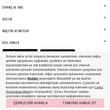
SİPARİŞ VE İADE
DESTEK
MÜŞTERİ HİZMETLERİ
ÖZEL GÜNLER
© Victoria's Secret Shaya Mağazacılık A.Ş. Franchise lisansı aracılığıyla işletilen ticari
markasıdır. Her hakkı saklıdır.
Ön Bilgilendirme
Süreç Bazlı Müşteri Aydınlatma Metni
Mesafeli Satış Sözleşmesi
Üyelik ve Gizlilik Sözleşmesi
İşlem Rehberi
Çerez Politikası
Çerez Tercihleri