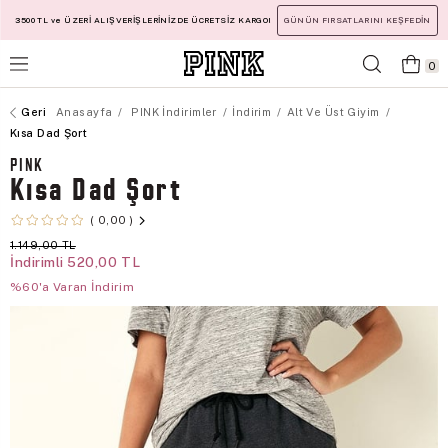
3500 TL ve ÜZERİ ALIŞVERİŞLERİNİZDE ÜCRETSİZ KARGO!
GÜNÜN FIRSATLARINI KEŞFEDİN
0
Anasayfa
PINK İndirimler
İndirim
Alt Ve Üst Giyim
Kısa Dad Şort
PINK
Kısa Dad Şort
0,00
1.149,00 TL
İndirimli
520,00 TL
%60'a Varan İndirim