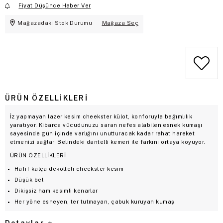
Fiyat Düşünce Haber Ver
Mağazadaki Stok Durumu
Mağaza Seç
ÜRÜN ÖZELLIKLERI
İz yapmayan lazer kesim cheekster külot, konforuyla bağımlılık
yaratıyor. Kibarca vücudunuzu saran nefes alabilen esnek kumaşı
sayesinde gün içinde varlığını unutturacak kadar rahat hareket
etmenizi sağlar. Belindeki dantelli kemeri ile farkını ortaya koyuyor.
ÜRÜN ÖZELLİKLERİ
Hafif kalça dekolteli cheekster kesim
Düşük bel
Dikişsiz ham kesimli kenarlar
Her yöne esneyen, ter tutmayan, çabuk kuruyan kumaş
Detaylar