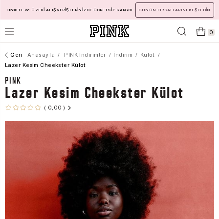
3500 TL ve ÜZERİ ALIŞVERİŞLERİNİZDE ÜCRETSİZ KARGO!
GÜNÜN FIRSATLARINI KEŞFEDİN
0
Anasayfa
PINK İndirimler
İndirim
Külot
Lazer Kesim Cheekster Külot
PINK
Lazer Kesim Cheekster Külot
0,00