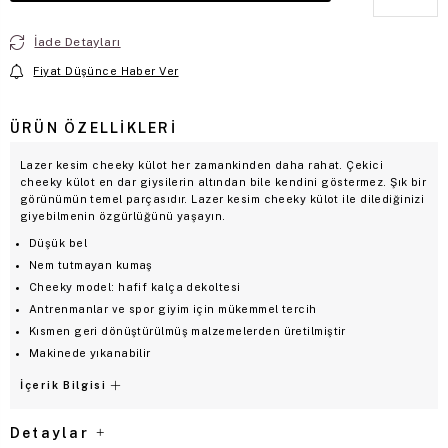
İade Detayları
Fiyat Düşünce Haber Ver
ÜRÜN ÖZELLIKLERI
Lazer kesim cheeky külot her zamankinden daha rahat. Çekici
cheeky külot en dar giysilerin altından bile kendini göstermez. Şık bir
görünümün temel parçasıdır. Lazer kesim cheeky külot ile dilediğinizi
giyebilmenin özgürlüğünü yaşayın.
Düşük bel
Nem tutmayan kumaş
Cheeky model: hafif kalça dekoltesi
Antrenmanlar ve spor giyim için mükemmel tercih
Kısmen geri dönüştürülmüş malzemelerden üretilmiştir
Makinede yıkanabilir
İçerik Bilgisi
Detaylar