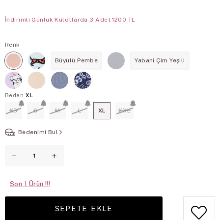
İndirimli Günlük Külotlarda 3 Adet 1200 TL
Renk
Büyülü Pembe
Yabani Çim Yeşili
Beden
XL
XS
S
M
L
XL
XXL
Bedenimi Bul
Son
1