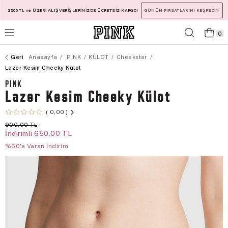
3500 TL ve ÜZERİ ALIŞVERİŞLERİNİZDE ÜCRETSİZ KARGO!
GÜNÜN FIRSATLARINI KEŞFEDİN
0
Anasayfa
PINK
KÜLOT
Cheekster
Lazer Kesim Cheeky Külot
PINK
Lazer Kesim Cheeky Külot
0,00
900,00 TL
İndirimli
650,00 TL
%60'a Varan İndirim