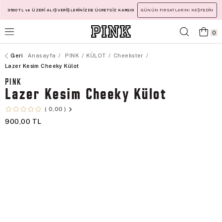
3500 TL ve ÜZERİ ALIŞVERİŞLERİNİZDE ÜCRETSİZ KARGO!
GÜNÜN FIRSATLARINI KEŞFEDİN
0
Anasayfa
PINK
KÜLOT
Cheekster
Lazer Kesim Cheeky Külot
PINK
Lazer Kesim Cheeky Külot
0,00
900,00 TL