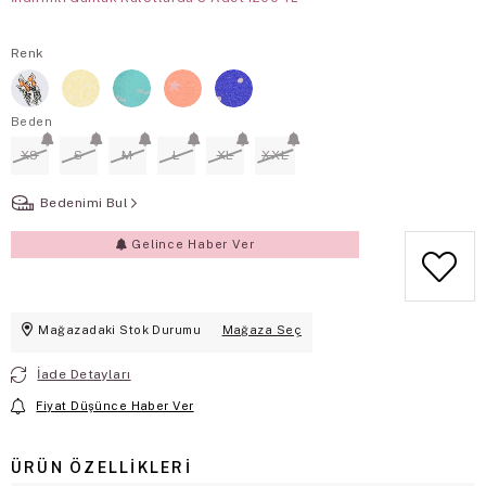
Renk
Beden
XS
S
M
L
XL
XXL
Bedenimi Bul
Gelince Haber Ver
Mağazadaki Stok Durumu
Mağaza Seç
İade Detayları
Fiyat Düşünce Haber Ver
ÜRÜN ÖZELLIKLERI