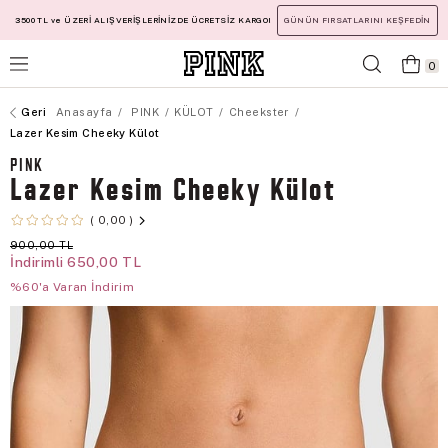
3500 TL ve ÜZERİ ALIŞVERİŞLERİNİZDE ÜCRETSİZ KARGO!
GÜNÜN FIRSATLARINI KEŞFEDİN
0
Anasayfa
PINK
KÜLOT
Cheekster
Lazer Kesim Cheeky Külot
PINK
Lazer Kesim Cheeky Külot
0,00
900,00 TL
İndirimli
650,00 TL
%60'a Varan İndirim