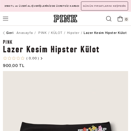
3500 TL ve ÜZERİ ALIŞVERİŞLERİNİZDE ÜCRETSİZ KARGO!
GÜNÜN FIRSATLARINI KEŞFEDİN
0
Anasayfa
PINK
KÜLOT
Hipster
Lazer Kesim Hipster Külot
PINK
Lazer Kesim Hipster Külot
0,00
900,00 TL