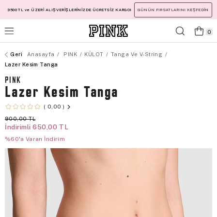
3500 TL ve ÜZERİ ALIŞVERİŞLERİNİZDE ÜCRETSİZ KARGO!
GÜNÜN FIRSATLARINI KEŞFEDİN
0
Anasayfa
PINK
KÜLOT
Tanga Ve V-String
Lazer Kesim Tanga
PINK
Lazer Kesim Tanga
0,00
900,00 TL
İndirimli
650,00 TL
%60'a Varan İndirim