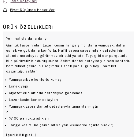
İade Detayları
Fiyat Düşünce Haber Ver
ÜRÜN ÖZELLIKLERI
Yeni haliyle daha da iyi.
Günlük favorin olan Lazer Kesim Tanga şimdi daha yumuşak, daha
esnek ve çok daha konforlu. Hafif yapısı sayesinde kıyafetlerinin
altında neredeyse görünmez bir etki yaratır. Tayt gibi dar parçalarla
bile pürüzsüz bir duruş sunar. Zebra dantel detaylarıyla hem konforlu
hem dikkat çekici bir seçimdir. Esnek yapısı gün boyu hareket
özgürlüğü sağlar.
Yumuşacık ve konforlu kumaş
Esnek yapı
Kıyafetlerin altında neredeyse görünmez
Lazer kesim kenar detayları
Yumuşak zebra dantel detaylarıyla tamamlanmıştır
>
%100 pamuklu ağ kısmı
Tanga kesim (Kalçanın alt ve yan kısımlarını açıkta bırakır.)
İçerik Bilgisi