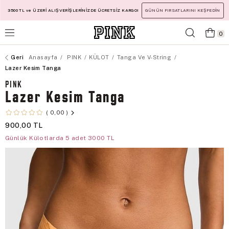
3500 TL ve ÜZERİ ALIŞVERİŞLERİNİZDE ÜCRETSİZ KARGO!
GÜNÜN FIRSATLARINI KEŞFEDİN
0
Anasayfa
PINK
KÜLOT
Tanga Ve V-String
Lazer Kesim Tanga
PINK
Lazer Kesim Tanga
0,00
900,00 TL
Günlük Külotlarda 5 adet 3000 TL