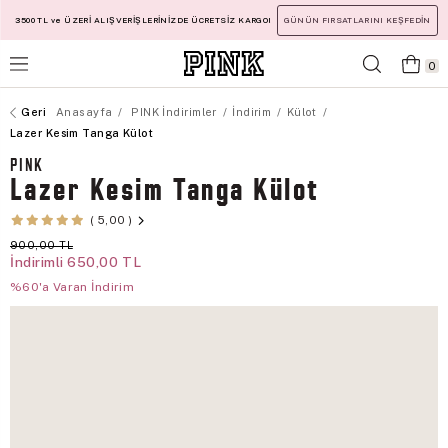
3500 TL ve ÜZERİ ALIŞVERİŞLERİNİZDE ÜCRETSİZ KARGO!
GÜNÜN FIRSATLARINI KEŞFEDİN
0
Anasayfa
PINK İndirimler
İndirim
Külot
Lazer Kesim Tanga Külot
PINK
Lazer Kesim Tanga Külot
5,00
900,00 TL
İndirimli
650,00 TL
%60'a Varan İndirim