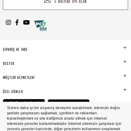
E-BÜLTENE ÜYE OLUN
SİPARİŞ VE İADE
DESTEK
MÜŞTERİ HİZMETLERİ
ÖZEL GÜNLER
© Victoria's Secret Shaya Mağazacılık A.Ş. Franchise lisansı aracılığıyla işletilen ticari
markasıdır. Her hakkı saklıdır.