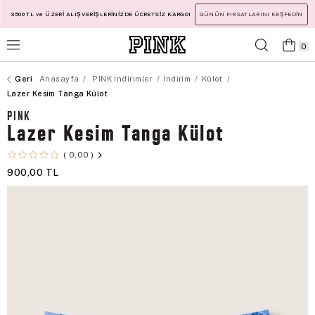
3500 TL ve ÜZERİ ALIŞVERİŞLERİNİZDE ÜCRETSİZ KARGO!
GÜNÜN FIRSATLARINI KEŞFEDİN
0
Anasayfa
PINK İndirimler
İndirim
Külot
Lazer Kesim Tanga Külot
PINK
Lazer Kesim Tanga Külot
0,00
900,00 TL