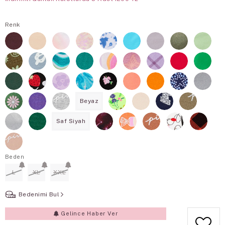
Renk
Beyaz
Saf Siyah
Beden
L
XL
XXL
Bedenimi Bul
Gelince Haber Ver