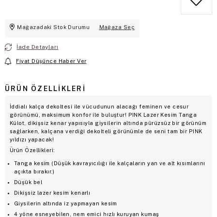
Mağazadaki Stok Durumu
Mağaza Seç
İade Detayları
Fiyat Düşünce Haber Ver
ÜRÜN ÖZELLIKLERI
İddialı kalça dekoltesi ile vücudunun alacağı feminen ve cesur
görünümü, maksimum konfor ile buluştur! PINK Lazer Kesim Tanga
Külot, dikişsiz kenar yapısıyla giysilerin altında pürüzsüz bir görünüm
sağlarken, kalçana verdiği dekolteli görünümle de seni tam bir PINK
yıldızı yapacak!
Ürün Özellikleri:
Tanga kesim (Düşük kavrayıcılığı ile kalçaların yan ve alt kısımlarını
açıkta bırakır.)
Düşük bel
Dikişsiz lazer kesim kenarlı
Giysilerin altında iz yapmayan kesim
4 yöne esneyebilen, nem emici hızlı kuruyan kumaş